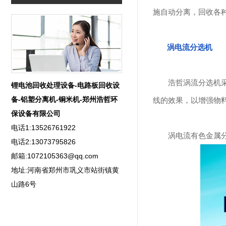
施自动分离，回收各
涡电流分选机
浩哲涡流分选机采用
锂电池回收处理设备-电路板回收设
备-铝塑分离机-铜米机-郑州浩哲环
线的效果，以增强物
保设备有限公司
电话1:13526761922
涡电流有色金属分
电话2:13073795826
邮箱:1072105363@qq.com
地址:河南省郑州市巩义市站街镇黄
山路6号