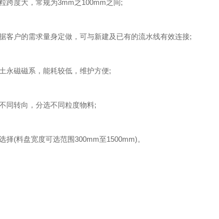
度大，常规为3mm之100mm之间;
客户的需求量身定做，可与新建及已有的流水线有效连接;
永磁磁系，能耗较低，维护方便;
同转向，分选不同粒度物料;
(料盘宽度可选范围300mm至1500mm)。